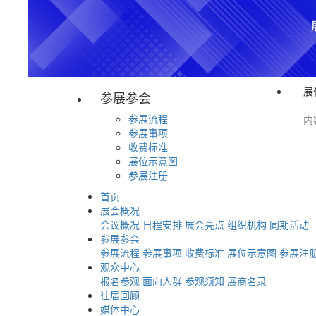
展
参展参会
参展流程
内
参展事项
收费标准
展位示意图
参展注册
首页
展会概况
会议概况
日程安排
展会亮点
组织机构
同期活动
参展参会
参展流程
参展事项
收费标准
展位示意图
参展注
观众中心
报名参观
面向人群
参观须知
展商名录
往届回顾
媒体中心