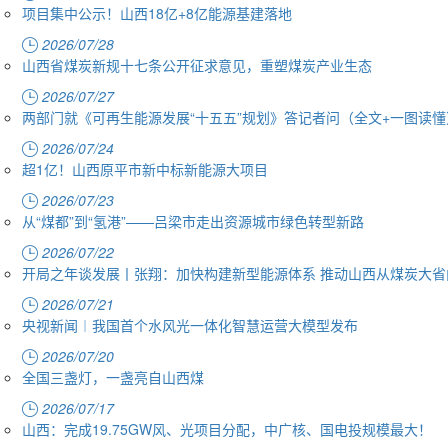
项目集中公示！山西18亿+8亿能源基建落地
2026/07/28
山西省煤炭新规十七条公开征求意见，重塑煤炭产业生态
2026/07/27
两部门就《可再生能源发展“十五五”规划》答记者问（全文+一图读懂
2026/07/24
超1亿！山西原平市新中标新能源大项目
2026/07/23
从“煤都”到“氢港”——吕梁市走出资源城市绿色转型新路
2026/07/22
开局之年谈发展丨张翔：加快构建新型能源体系 推动山西从煤炭大省
2026/07/21
央视新闻︱我国首个水风光一体化智慧运营大模型发布
2026/07/20
全国三盏灯，一盏亮自山西煤
2026/07/17
山西：完成19.75GW风、光项目分配，中广核、国电投规模最大！