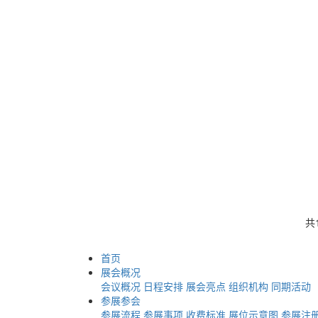
共
首页
展会概况
会议概况
日程安排
展会亮点
组织机构
同期活动
参展参会
参展流程
参展事项
收费标准
展位示意图
参展注