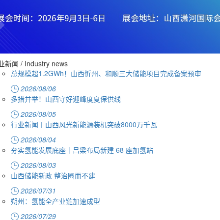
业新闻
/ Industry news
总规模超1.2GWh！山西忻州、和顺三大储能项目完成备案预审
2026/08/06
多措并举！山西守好迎峰度夏保供线
2026/08/05
行业新闻丨山西风光新能源装机突破8000万千瓦
2026/08/04
夯实氢能发展底座｜吕梁布局新建 68 座加氢站
2026/08/03
山西储能新政 整治圈而不建
2026/07/31
朔州：氢能全产业链加速成型
2026/07/29